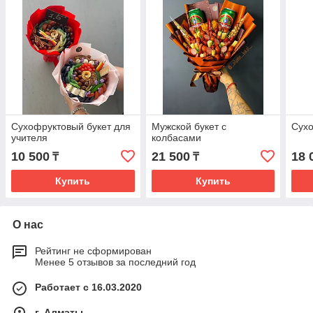
Сухофруктовый букет для
Мужской букет с
Сухо
учителя
колбасами
10 500
21 500
18 
₸
₸
Купить
Купить
О нас
Рейтинг не сформирован
Менее 5 отзывов за последний год
Работает с 16.03.2020
г. Алматы