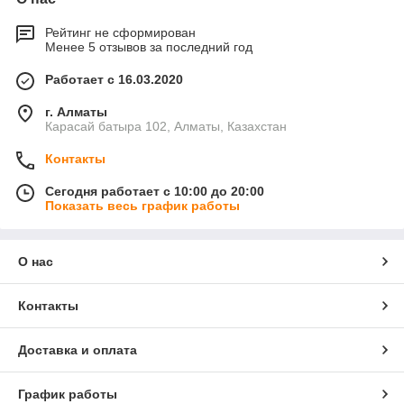
сухофрукты, мед и конфеты;
с деликатесами под алкоголь;
Рейтинг не сформирован
Менее 5 отзывов за последний год
раками и колбасой;
сыром и ягодами, финиками;
Работает с 16.03.2020
мясные для мужчины;
г. Алматы
Карасай батыра 102, Алматы, Казахстан
сладкие для мамы;
клубникой в шоколаде, макарунами.
Контакты
Мы предлагаем большой выбор подарочных боксов, юрт и
Сегодня работает с 10:00 до 20:00
коробок, среди которых вы сможете найти подходящий
Показать весь график работы
вариант для мужчин и женщин. Наш ассортимент включает в
себя подарки для различных случаев: от дней рождения до
свадеб, от дня влюбленных и до профессиональных
О нас
праздников.
Контакты
Преимущества наших подарочных
боксов и коробок
Доставка и оплата
Все заказы оформлены с любовью к деталям. Каждый
График работы