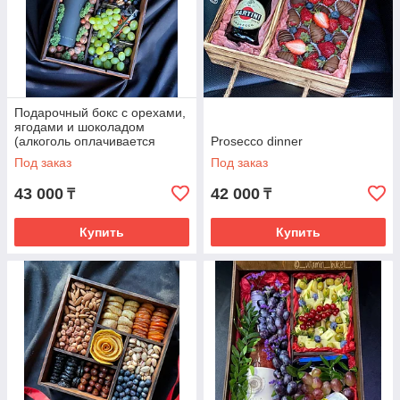
Подарочный бокс с орехами,
ягодами и шоколадом
(алкоголь оплачивается
Prosecco dinner
отдельно)
Под заказ
Под заказ
43 000
42 000
₸
₸
Купить
Купить