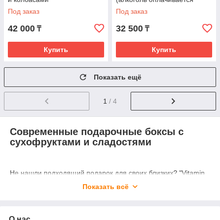
отдельно)
Под заказ
Под заказ
42 000
32 500
₸
₸
Купить
Купить
Показать ещё
1
/ 4
Современные подарочные боксы с
сухофруктами и сладостями
Не нашли подходящий подарок для своих близких? "Vitamin
Buket" предлагает уникальные и полезные подарочные
Показать всё
боксы и коробки, наполненные разнообразными вкусными
продуктами. В ассортименте представлены наборы с таким
наполнением:
О нас