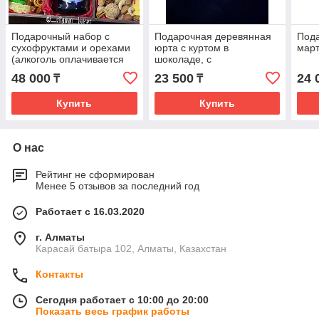
Подарочный набор с
Подарочная деревянная
Под
сухофруктами и орехами
юрта с куртом в
март
(алкоголь оплачивается
шоколаде, с
отдельно)
сухофруктами в шоколаде
48 000
23 500
24 
₸
₸
Купить
Купить
О нас
Рейтинг не сформирован
Менее 5 отзывов за последний год
Работает с 16.03.2020
г. Алматы
Карасай батыра 102, Алматы, Казахстан
Контакты
Сегодня работает с 10:00 до 20:00
Показать весь график работы