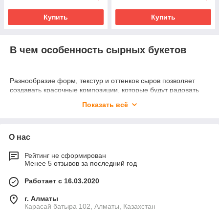
Купить
Купить
В чем особенность сырных букетов
Разнообразие форм, текстур и оттенков сыров позволяет
создавать красочные композиции, которые будут радовать
глаз и вызывать восторг у гостей. Благодаря тщательной
Показать всё
работе наших мастеров, каждый букет становится
уникальным и неповторимым.
Преимущества таких букетов:
О нас
в состав входят различные виды сыров: мягкие и
твердые, острые и нежные, с плесенью и без нее;
Рейтинг не сформирован
Менее 5 отзывов за последний год
можете выбрать классический вариант с молодыми
сырами или экспериментировать с необычными
Работает с 16.03.2020
сочетаниями вкусов;
он содержит множество витаминов, минералов и
г. Алматы
Карасай батыра 102, Алматы, Казахстан
микроэлементов, необходимых для здоровья человека;