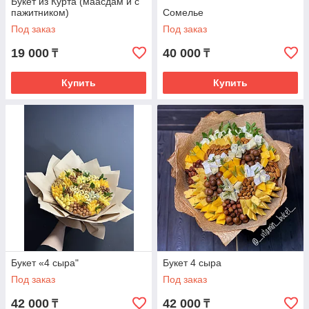
Букет из Курта (маасдам и с
пажитником)
Сомелье
Под заказ
Под заказ
19 000
40 000
₸
₸
Купить
Купить
Букет «4 сыра"
Букет 4 сыра
Под заказ
Под заказ
42 000
42 000
₸
₸