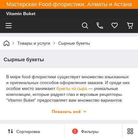
Мастерская Food-флористики, Алматы и Астана
Vitamin Buket
Товары и услуги
Сырные букеты
Сырные букеты
В мире food флористики существует множество изысканных
и оригинальных способов оформления заказов. И среди них
особое место занимают
букеты из сыра
— уникальные
композиции, которые радуют глаз и вкусовые рецепторы.
“Vitamin Buket” предоставляет вам множество вариантов
оформления съедобны букетов, который станет ярким
Показать всё
украшением любого стола и идеальным подарком для
настоящих гурманов.
Сортировка
0
Фильтры