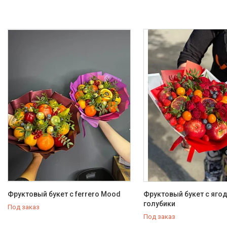
Сухофрукты в бельгийском
шоколаде
Ягодные букеты
Изделия из дерева
Детские букеты
О нас
Отзывы
Доставка и оплата
Фруктовый букет с ferrero Mood
Фруктовый букет с яго
голубики
Под заказ
Под заказ