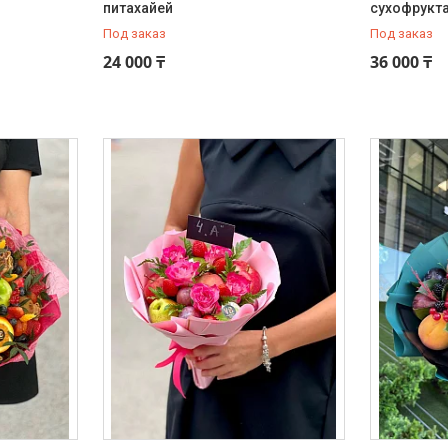
питахайей
сухофрукт
Под заказ
Под заказ
24 000 ₸
36 000 ₸