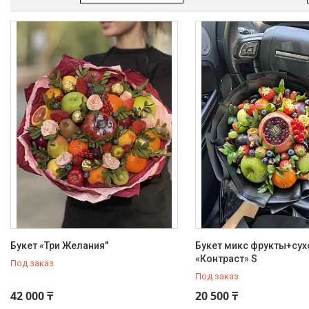
Товары и услуги
Клубника в шоколаде
Мужские букеты
Фруктовые букеты
Букеты из сухофруктов
Клубничные букеты
Ящики подарочные
Букеты из сладостей
Корзины
Подарочные боксы, коробки
Съедобные букеты для
учителя
Букет «Три Желания"
Букет микс фрукты+су
Новогодние подарки
«Контраст» S
Под заказ
Сладкие букеты на 8 марта
Под заказ
Необычные букеты
42 000 ₸
20 500 ₸
Сырные букеты