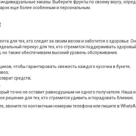
индивидуальные заказы. Выберите фрукты по своему вкусу, опред
дарок еще более особенным и персональным.
t
а для тех, кто следит за своим весом и заботится о здоровье. О
деальный перекус для тех, кто стремится поддерживать здоровый
ы, но также обеспечиваем высокий уровень обслуживания.
ков, чтобы гарантировать свежесть каждого кусочка в букете;
воз;
озврат средств;
.
торый точно не оставит равнодушным ни одного получателя. Наша
е решение для тех, кто стремится удивить и порадовать близких.
йте, звоните по контактным номерам телефона или пишите в WhatsA