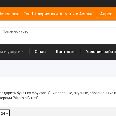
Мастерская Food-флористики, Алматы и Астана
Адрес
ы и услуги
О нас
Контакты
Условия рабо
подарить букет из фруктов. Они полезные, вкусные, обогащенные 
рами “Vitamin Buket”.