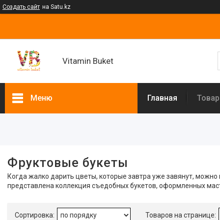
Создать сайт
на Satu.kz
Vitamin Buket
Меню
Главная
Товар
Фильтры
Цена
Фруктовые букеты
Наличие
Когда жалко дарить цветы, которые завтра уже завянут, можно 
представлена коллекция съедобных букетов, оформленных масте
В наличии
1