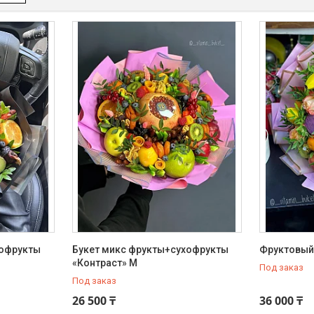
хофрукты
Букет микс фрукты+сухофрукты
Фруктовый 
«Контраст» М
Под заказ
Под заказ
26 500 ₸
36 000 ₸