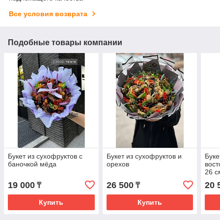
Все условия возврата
Подобные товары компании
Букет из сухофруктов с
Букет из сухофруктов и
Буке
баночкой мёда
орехов
вост
26 с
19 000
26 500
20 
₸
₸
Купить
Купить