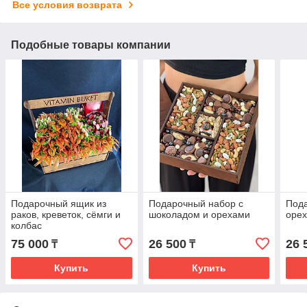
Все условия возврата
Подобные товары компании
Подарочный ящик из
Подарочный набор с
Пода
раков, креветок, сёмги и
шоколадом и орехами
оре
колбас
75 000
26 500
26 
₸
₸
Купить
Купить