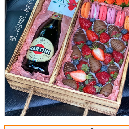
Корзины
Подарочные боксы, коробки
Съедобные букеты для
учителя
Новогодние подарки
Сладкие букеты на 8 марта
Необычные букеты
Сырные букеты
Сухофрукты в бельгийском
шоколаде
Ягодные букеты
Изделия из дерева
Детские букеты
О нас
Отзывы
Доставка и оплата