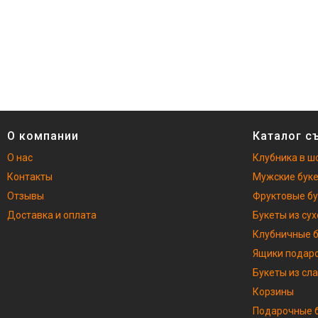
О компании
Каталог с
О нас
Клубника в ш
Контакты
Мужские бук
Отзывы
Фруктовые б
Доставка и оплата
Букеты из су
Клубничные 
Ящики подар
Букеты из сл
Корзины
Подарочные б