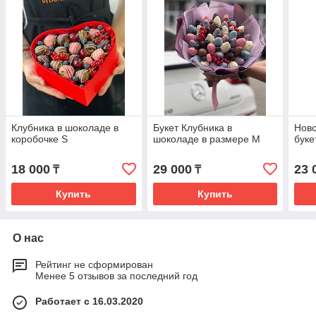
Клубника в шоколаде в
Букет Клубника в
Нов
коробочке S
шоколаде в размере М
буке
18 000
29 000
23 
₸
₸
Купить
Купить
О нас
Рейтинг не сформирован
Менее 5 отзывов за последний год
Работает с 16.03.2020