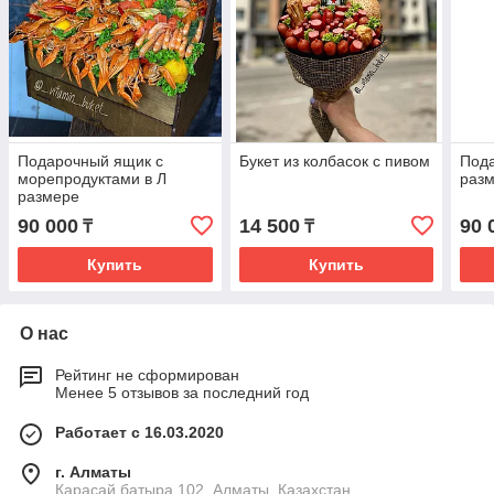
Подарочный ящик с
Букет из колбасок с пивом
Под
морепродуктами в Л
разм
размере
90 000
14 500
90 
₸
₸
Купить
Купить
О нас
Рейтинг не сформирован
Менее 5 отзывов за последний год
Работает с 16.03.2020
г. Алматы
Карасай батыра 102, Алматы, Казахстан