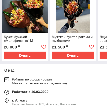
Букет Мужской
Мужской букет с раками и
Ящик
«Малефисента" М
колбасками
оре
20 000
21 500
21 
₸
₸
Купить
Купить
О нас
Рейтинг не сформирован
Менее 5 отзывов за последний год
Работает с 16.03.2020
г. Алматы
Карасай батыра 102, Алматы, Казахстан