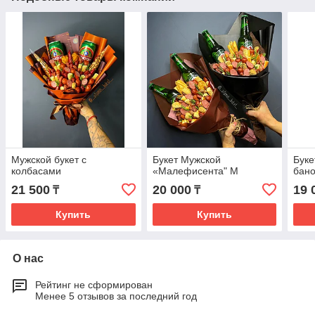
Мужской букет с
Букет Мужской
Буке
колбасами
«Малефисента" М
бано
21 500
20 000
19 
₸
₸
Купить
Купить
О нас
Рейтинг не сформирован
Менее 5 отзывов за последний год