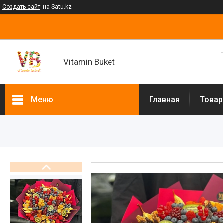
Создать сайт
на Satu.kz
Vitamin Buket
Меню
Главная
Товар
Товары и услуги
Клубника в шоколаде
Мужские букеты
Фруктовые букеты
Букеты из сухофруктов
Клубничные букеты
Ящики подарочные
Букеты из сладостей