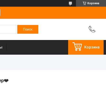
Корзина
ты
Корзина
ер❤️