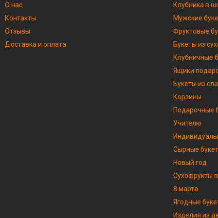
О нас
Клубника в ш
Контакты
Мужские бук
Отзывы
Фруктовые б
Доставка и оплата
Букеты из су
Клубничные 
Ящики подар
Букеты из сл
Корзины
Подарочные б
Учителю
Индивидуаль
Сырные буке
Новый год
Сухофрукты в
8 марта
Ягодные буке
Изделия из д