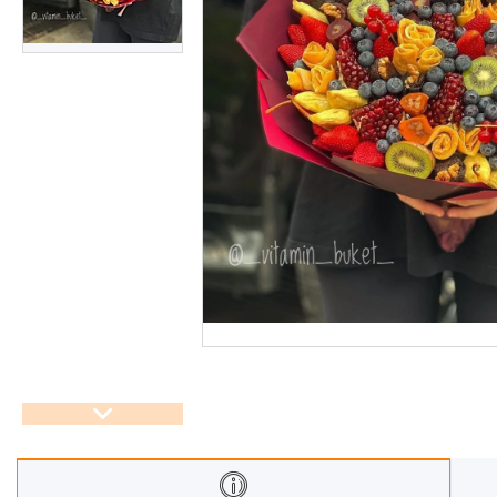
Корзины
Подарочные боксы, коробки
Съедобные букеты для
учителя
Новогодние подарки
Сладкие букеты на 8 марта
Необычные букеты
Сырные букеты
Сухофрукты в бельгийском
шоколаде
Ягодные букеты
Изделия из дерева
Детские букеты
О нас
Отзывы
Доставка и оплата