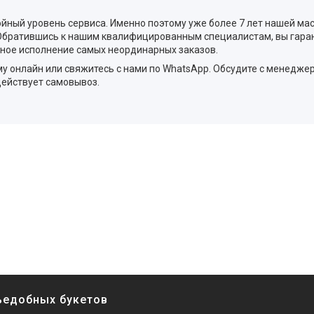
йный уровень сервиса. Именно поэтому уже более 7 лет нашей ма
. Обратившись к нашим квалифицированным специалистам, вы гар
ивное исполнение самых неординарных заказов.
му онлайн или свяжитесь с нами по WhatsApp. Обсудите с менедже
действует самовывоз.
ъедобных букетов