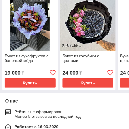
Букет из сухофруктов с
Букет из голубики с
Буке
баночкой мёда
цветами
цве
19 000
24 000
24 
₸
₸
Купить
Купить
О нас
Рейтинг не сформирован
Менее 5 отзывов за последний год
Работает с 16.03.2020