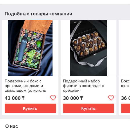
Подобные товары компании
Подарочный бокс с
Подарочный набор
Бокс
орехами, ягодами и
финики в шоколаде с
шок
шоколадом (алкоголь
орехами
оплачивается отдельно)
43 000
30 000
36 
₸
₸
Купить
Купить
О нас