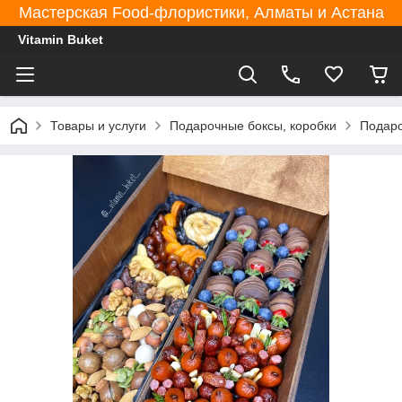
Мастерская Food-флористики, Алматы и Астана
Vitamin Buket
Товары и услуги
Подарочные боксы, коробки
Подаро