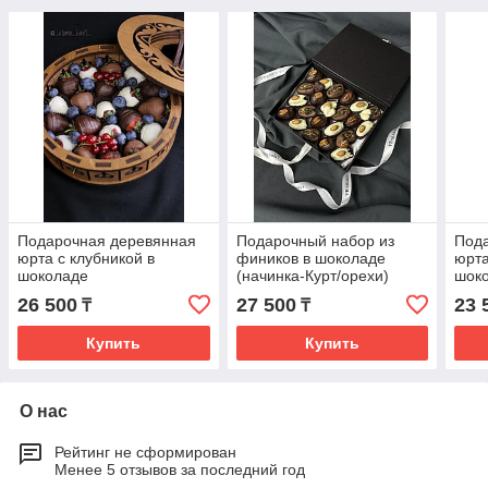
Подарочная деревянная
Подарочный набор из
Под
юрта с клубникой в
фиников в шоколаде
юрта
шоколаде
(начинка-Курт/орехи)
шоко
сухо
26 500
27 500
23 
₸
₸
Купить
Купить
О нас
Рейтинг не сформирован
Менее 5 отзывов за последний год