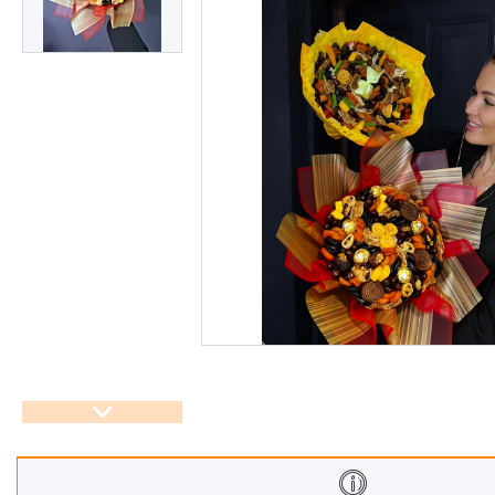
Корзины
Подарочные боксы, коробки
Съедобные букеты для
учителя
Новогодние подарки
Сладкие букеты на 8 марта
Необычные букеты
Сырные букеты
Сухофрукты в бельгийском
шоколаде
Ягодные букеты
Изделия из дерева
Детские букеты
О нас
Отзывы
Доставка и оплата