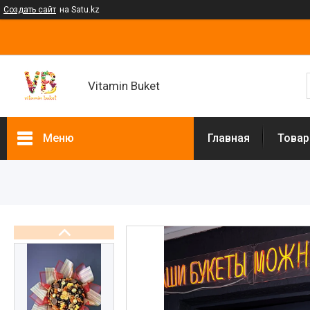
Создать сайт
на Satu.kz
Vitamin Buket
Меню
Главная
Товар
Товары и услуги
Клубника в шоколаде
Мужские букеты
Фруктовые букеты
Букеты из сухофруктов
Клубничные букеты
Ящики подарочные
Букеты из сладостей