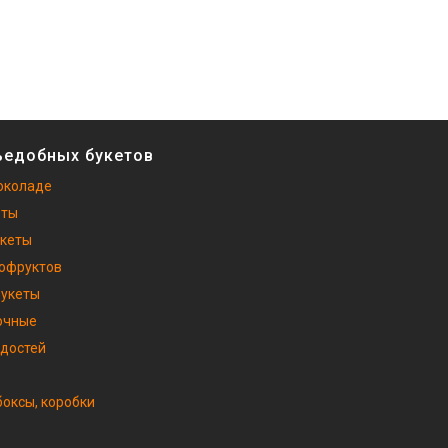
ъедобных букетов
околаде
еты
укеты
хофруктов
букеты
очные
адостей
оксы, коробки