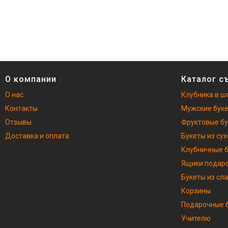
О компании
Каталог с
О нас
Клубника в ш
Контакты
Мужские бук
Отзывы
Фруктовые б
Доставка и оплата
Букеты из су
Клубничные 
Ящики подар
Букеты из сл
Корзины
Подарочные б
Учителю