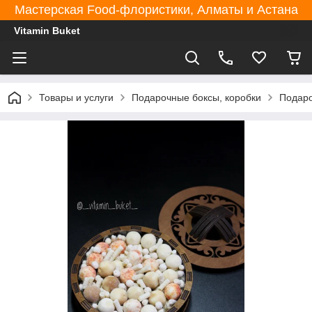
Мастерская Food-флористики, Алматы и Астана
Vitamin Buket
Товары и услуги
Подарочные боксы, коробки
Подаро