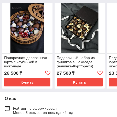
Подарочная деревянная
Подарочный набор из
Под
юрта с клубникой в
фиников в шоколаде
юрта
шоколаде
(начинка-Курт/орехи)
шоко
сухо
26 500
27 500
23 
₸
₸
Купить
Купить
О нас
Рейтинг не сформирован
Менее 5 отзывов за последний год