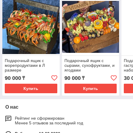
Подарочный ящик с
Подарочный ящик с
Под
морепродуктами в Л
сырами, сухофруктами, и
гаст
размере
ягодами
наб
90 000
90 000
30 
₸
₸
Купить
Купить
О нас
Рейтинг не сформирован
Менее 5 отзывов за последний год