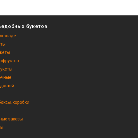
ъедобных букетов
околаде
еты
укеты
хофруктов
букеты
очные
адостей
оксы, коробки
ные заказы
ты