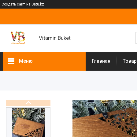
Создать сайт
на Satu.kz
Vitamin Buket
Меню
Главная
Товар
Товары и услуги
Клубника в шоколаде
Мужские букеты
Фруктовые букеты
Букеты из сухофруктов
Клубничные букеты
Ящики подарочные
Букеты из сладостей