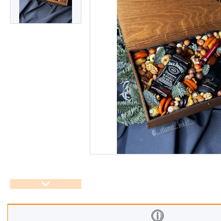
Корзины
Подарочные боксы, коробки
Съедобные букеты для
учителя
Новогодние подарки
Сладкие букеты на 8 марта
Необычные букеты
Сырные букеты
Сухофрукты в бельгийском
шоколаде
Ягодные букеты
Изделия из дерева
Детские букеты
О нас
Отзывы
Доставка и оплата