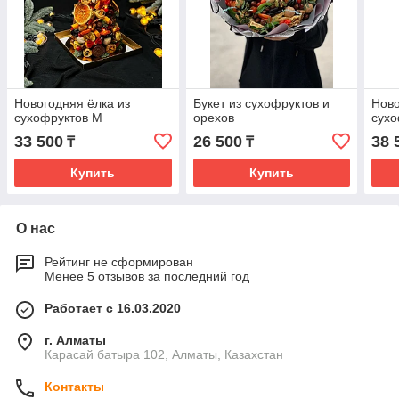
Новогодняя ёлка из
Букет из сухофруктов и
Ново
сухофруктов М
орехов
сухо
33 500
26 500
38 
₸
₸
Купить
Купить
О нас
Рейтинг не сформирован
Менее 5 отзывов за последний год
Работает с 16.03.2020
г. Алматы
Карасай батыра 102, Алматы, Казахстан
Контакты