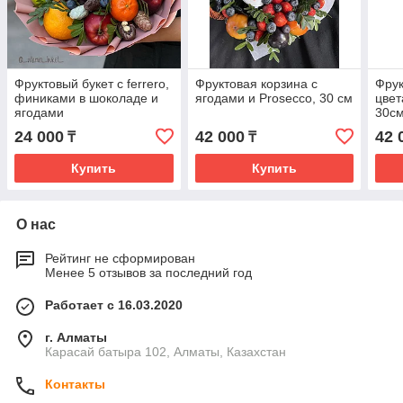
Фруктовый букет с ferrero,
Фруктовая корзина с
Фрук
финиками в шоколаде и
ягодами и Prosecco, 30 см
цве
ягодами
30с
24 000
42 000
42 
₸
₸
Купить
Купить
О нас
Рейтинг не сформирован
Менее 5 отзывов за последний год
Работает с 16.03.2020
г. Алматы
Карасай батыра 102, Алматы, Казахстан
Контакты