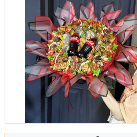
Корзины
Подарочные боксы, коробки
Съедобные букеты для
учителя
Новогодние подарки
Сладкие букеты на 8 марта
Необычные букеты
Сырные букеты
Сухофрукты в бельгийском
шоколаде
Ягодные букеты
Изделия из дерева
Детские букеты
О нас
Отзывы
Доставка и оплата