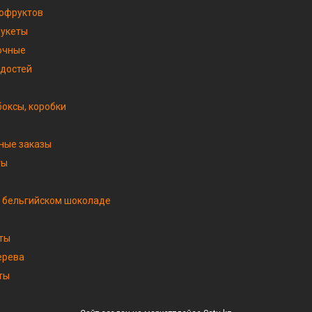
хофруктов
букеты
очные
адостей
оксы, коробки
ные заказы
ты
 бельгийском шоколаде
ты
ерева
ты