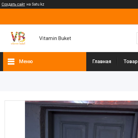
Создать сайт
на Satu.kz
Vitamin Buket
Меню
Главная
Товар
Товары и услуги
Клубника в шоколаде
Мужские букеты
Фруктовые букеты
Букеты из сухофруктов
Клубничные букеты
Ящики подарочные
Букеты из сладостей