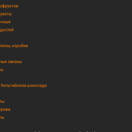
хофруктов
букеты
очные
адостей
оксы, коробки
ные заказы
ты
 бельгийском шоколаде
ты
ерева
ты