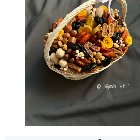
Корзины
Подарочные боксы, коробки
Съедобные букеты для
учителя
Новогодние подарки
Сладкие букеты на 8 марта
Необычные букеты
Сырные букеты
Сухофрукты в бельгийском
шоколаде
Ягодные букеты
Изделия из дерева
Детские букеты
О нас
Отзывы
Доставка и оплата