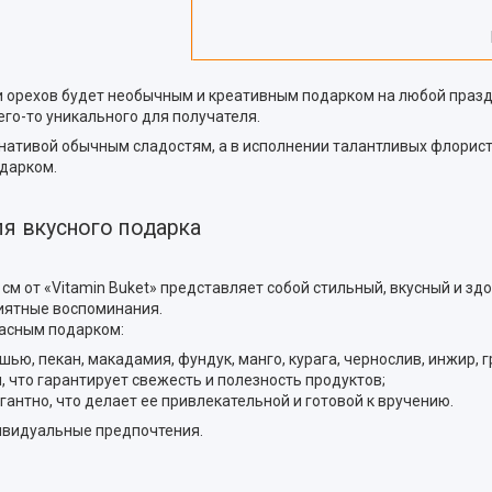
и орехов будет необычным и креативным подарком на любой празд
его-то уникального для получателя.
нативой обычным сладостям, а в исполнении талантливых флорист
дарком.
ля вкусного подарка
см от «Vitamin Buket» представляет собой стильный, вкусный и з
риятные воспоминания.
расным подарком:
ью, пекан, макадамия, фундук, манго, курага, чернослив, инжир, г
 что гарантирует свежесть и полезность продуктов;
гантно, что делает ее привлекательной и готовой к вручению.
ивидуальные предпочтения.