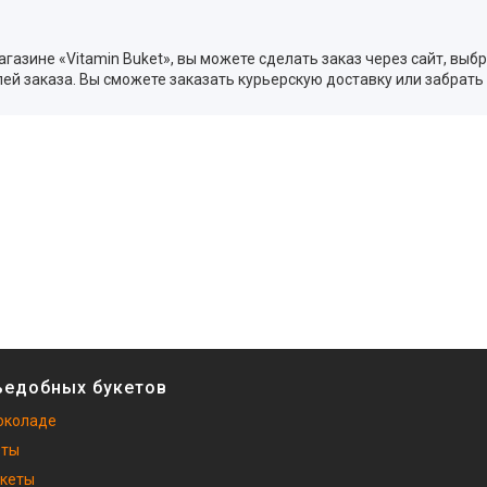
газине «Vitamin Buket», вы можете сделать заказ через сайт, выб
й заказа. Вы сможете заказать курьерскую доставку или забрать
ъедобных букетов
околаде
еты
укеты