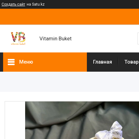
Создать сайт
на Satu.kz
Vitamin Buket
Меню
Главная
Товар
Товары и услуги
Клубника в шоколаде
Мужские букеты
Фруктовые букеты
Букеты из сухофруктов
Клубничные букеты
Ящики подарочные
Букеты из сладостей