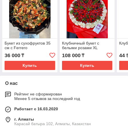
Букет из сухофруктов 35
Клубничный букет с
Клуб
см с Ferrero
белыми розами XL
36 000
108 000
44 
₸
₸
Купить
Купить
О нас
Рейтинг не сформирован
Менее 5 отзывов за последний год
Работает с 16.03.2020
г. Алматы
Карасай батыра 102, Алматы, Казахстан