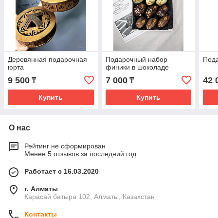
Деревянная подарочная
Подарочный набор
Под
юрта
финики в шоколаде
9 500
7 000
42 
₸
₸
Купить
Купить
О нас
Рейтинг не сформирован
Менее 5 отзывов за последний год
Работает с 16.03.2020
г. Алматы
Карасай батыра 102, Алматы, Казахстан
Контакты