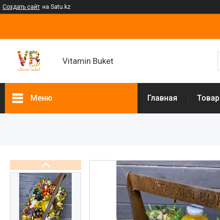
Создать сайт
на Satu.kz
Vitamin Buket
Меню
Главная
Товар
Товары и услуги
Клубника в шоколаде
Мужские букеты
Фруктовые букеты
Букеты из сухофруктов
Клубничные букеты
Ящики подарочные
Букеты из сладостей