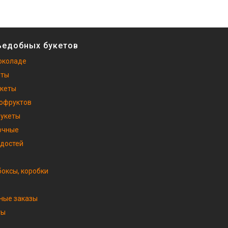
ъедобных букетов
околаде
еты
укеты
хофруктов
букеты
очные
адостей
оксы, коробки
ные заказы
ты