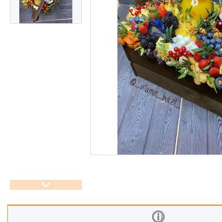
Корзины
Подарочные боксы, коробки
Съедобные букеты для
учителя
Новогодние подарки
Сладкие букеты на 8 марта
Необычные букеты
Сырные букеты
Сухофрукты в бельгийском
шоколаде
Ягодные букеты
Изделия из дерева
Детские букеты
О нас
Отзывы
Доставка и оплата