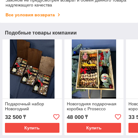
надлежащего качества
Все условия возврата
Подобные товары компании
Подарочный набор
Новогодняя подарочная
Ново
Новогодний
коробка с Prosecco
коро
32 500
48 000
33 
₸
₸
Купить
Купить