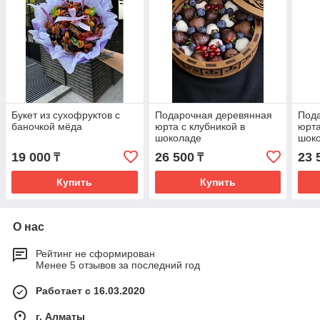
Букет из сухофруктов с
Подарочная деревянная
Под
баночкой мёда
юрта с клубникой в
юрта
шоколаде
шоко
сухо
19 000
26 500
23 
₸
₸
Купить
Купить
О нас
Рейтинг не сформирован
Менее 5 отзывов за последний год
Работает с 16.03.2020
г. Алматы