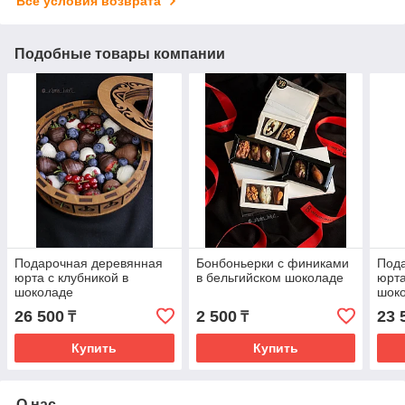
Все условия возврата
Подобные товары компании
Подарочная деревянная
Бонбоньерки с финиками
Под
юрта с клубникой в
в бельгийском шоколаде
юрта
шоколаде
шоко
сухо
26 500
2 500
23 
₸
₸
Купить
Купить
О нас