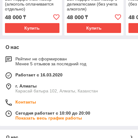
(алкоголь оплачивается
деликатесами (без учета
(без
отдельно)
алкоголя)
48 000
48 000
48 
₸
₸
Купить
Купить
О нас
Рейтинг не сформирован
Менее 5 отзывов за последний год
Работает с 16.03.2020
г. Алматы
Карасай батыра 102, Алматы, Казахстан
Контакты
Сегодня работает с 10:00 до 20:00
Показать весь график работы
О нас