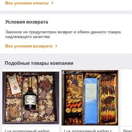
Все условия оплаты
Условия возврата
Законом не предусмотрен возврат и обмен данного товара
надлежащего качества
Все условия возврата
Подобные товары компании
Lux подарочный набор
Lux подарочный набор с
Люкс