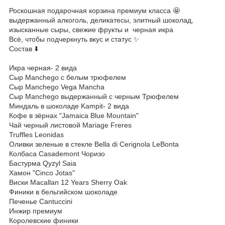
Роскошная подарочная корзина премиум класса 🤩
выдержанный алкоголь, деликатесы, элитный шоколад,
изысканные сыры, свежие фрукты и черная икра
Всё, чтобы подчеркнуть вкус и статус ✨
Состав ⬇️
Икра черная- 2 вида
Сыр Manchego с белым трюфелем
Сыр Manchego Vega Mancha
Сыр Manchego выдержанный с черным Трюфелем
Миндаль в шоколаде Kampit- 2 вида
Кофе в зёрнах "Jamaica Blue Mountain"
Чай черный листовой Mariage Freres
Truffles Leonidas
Оливки зеленые в стекле Bella di Cerignola LeBonta
Колбаса Casademont Чоризо
Бастурма Qyzyl Saia
Хамон "Cinco Jotas"
Виски Macallan 12 Years Sherry Oak
Финики в бельгийском шоколаде
Печенье Cantuccini
Инжир премиум
Королевские финики