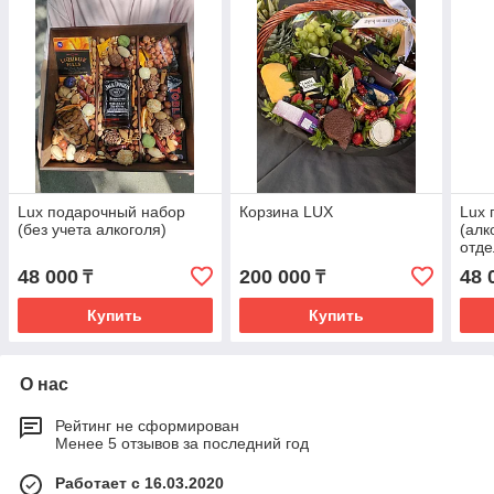
Lux подарочный набор
Корзина LUX
Lux 
(без учета алкоголя)
(алк
отде
48 000
200 000
48 
₸
₸
Купить
Купить
О нас
Рейтинг не сформирован
Менее 5 отзывов за последний год
Работает с 16.03.2020