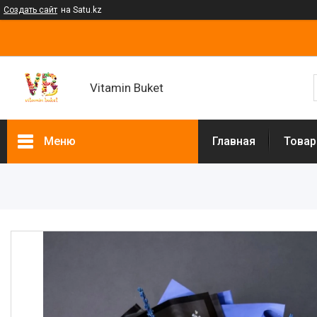
Создать сайт
на Satu.kz
Vitamin Buket
Меню
Главная
Товар
Товары и услуги
Клубника в шоколаде
Мужские букеты
Фруктовые букеты
Букеты из сухофруктов
Клубничные букеты
Ящики подарочные
Букеты из сладостей