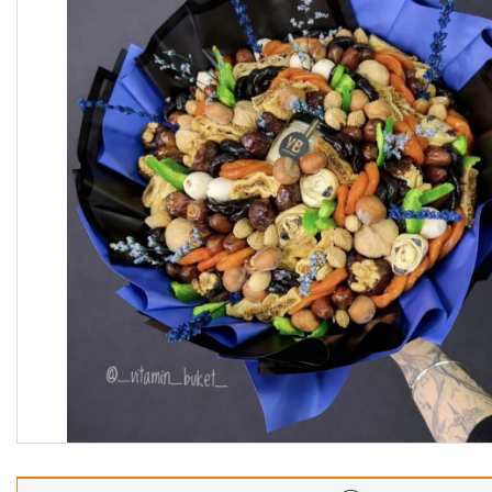
Корзины
Подарочные боксы, коробки
Съедобные букеты для
учителя
Новогодние подарки
Сладкие букеты на 8 марта
Необычные букеты
Сырные букеты
Сухофрукты в бельгийском
шоколаде
Ягодные букеты
Изделия из дерева
Детские букеты
О нас
Отзывы
Доставка и оплата