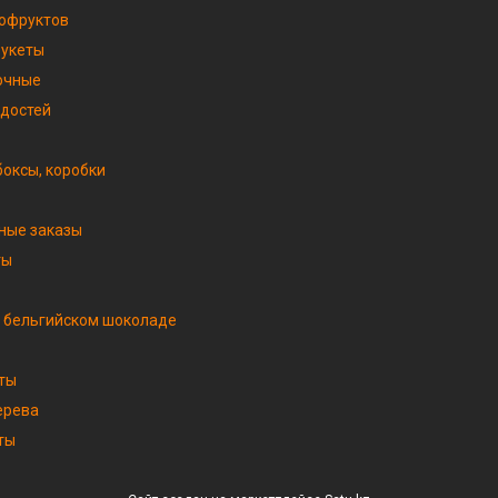
хофруктов
букеты
очные
адостей
оксы, коробки
ные заказы
ты
 бельгийском шоколаде
ты
ерева
ты