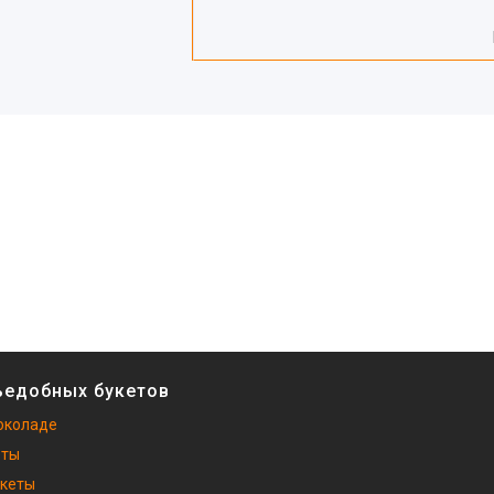
ъедобных букетов
околаде
еты
укеты