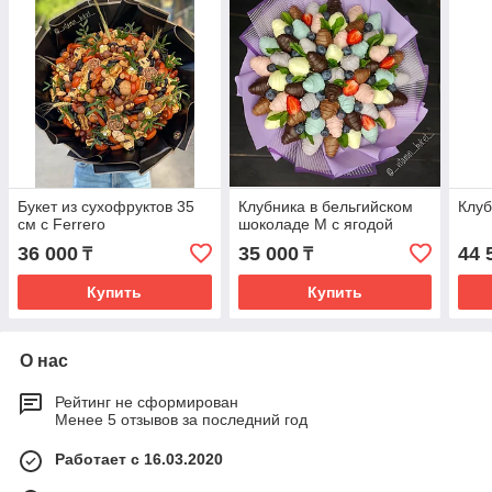
Букет из сухофруктов 35
Клубника в бельгийском
Клуб
см с Ferrero
шоколаде М с ягодой
36 000
35 000
44 
₸
₸
Купить
Купить
О нас
Рейтинг не сформирован
Менее 5 отзывов за последний год
Работает с 16.03.2020