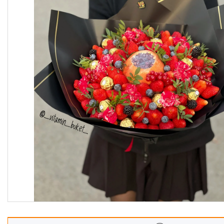
Корзины
Подарочные боксы, коробки
Съедобные букеты для
учителя
Новогодние подарки
Сладкие букеты на 8 марта
Необычные букеты
Сырные букеты
Сухофрукты в бельгийском
шоколаде
Ягодные букеты
Изделия из дерева
Детские букеты
О нас
Отзывы
Доставка и оплата