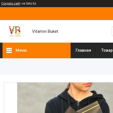
Создать сайт
на Satu.kz
Vitamin Buket
Меню
Главная
Товар
Товары и услуги
Клубника в шоколаде
Мужские букеты
Фруктовые букеты
Букеты из сухофруктов
Клубничные букеты
Ящики подарочные
Букеты из сладостей