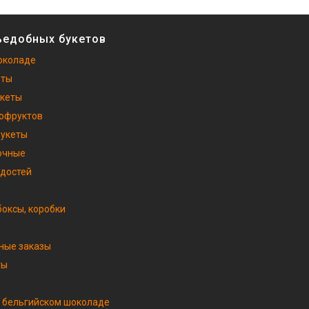
ъедобных букетов
околаде
еты
укеты
хофруктов
букеты
очные
адостей
оксы, коробки
ные заказы
ты
 бельгийском шоколаде