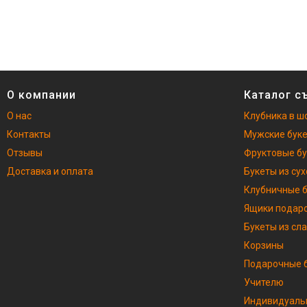
О компании
Каталог с
О нас
Клубника в ш
Контакты
Мужские бук
Отзывы
Фруктовые б
Доставка и оплата
Букеты из су
Клубничные 
Ящики подар
Букеты из сл
Корзины
Подарочные б
Учителю
Индивидуаль