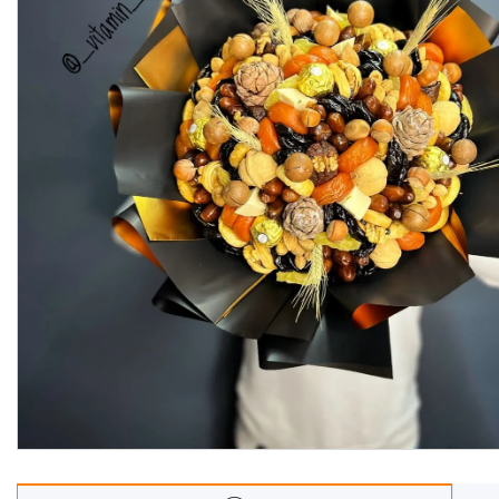
Корзины
Подарочные боксы, коробки
Съедобные букеты для
учителя
Новогодние подарки
Сладкие букеты на 8 марта
Необычные букеты
Сырные букеты
Сухофрукты в бельгийском
шоколаде
Ягодные букеты
Изделия из дерева
Детские букеты
О нас
Отзывы
Доставка и оплата