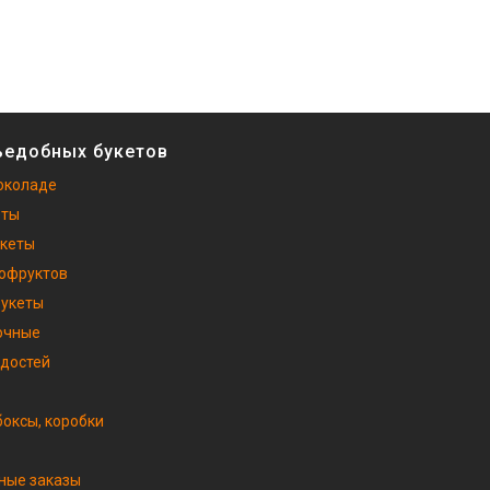
ъедобных букетов
околаде
еты
укеты
хофруктов
букеты
очные
адостей
оксы, коробки
ные заказы