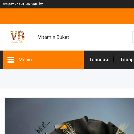
Создать сайт
на Satu.kz
Vitamin Buket
Меню
Главная
Товар
Товары и услуги
Клубника в шоколаде
Мужские букеты
Фруктовые букеты
Букеты из сухофруктов
Клубничные букеты
Ящики подарочные
Букеты из сладостей