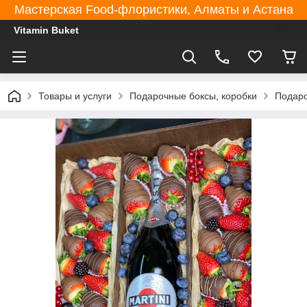
Мастерская Food-флористики, Алматы и Астана
Vitamin Buket
Товары и услуги
Подарочные боксы, коробки
Подаро