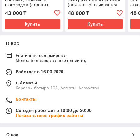
шоколадом (алкоголь
(алкоголь оплачивается
отде
оплачивается отдельно)
отдельно)
43 000
48 000
48 
₸
₸
Купить
Купить
О нас
Рейтинг не сформирован
Менее 5 отзывов за последний год
Работает с 16.03.2020
г. Алматы
Карасай батыра 102, Алматы, Казахстан
Контакты
Сегодня работает с 10:00 до 20:00
Показать весь график работы
О нас