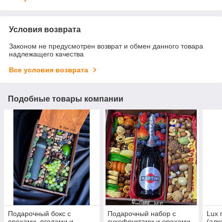
Условия возврата
Законом не предусмотрен возврат и обмен данного товара
надлежащего качества
Все условия возврата
Подобные товары компании
Подарочный бокс с
Подарочный набор с
Lux 
орехами, ягодами и
сухофруктами и орехами
(алк