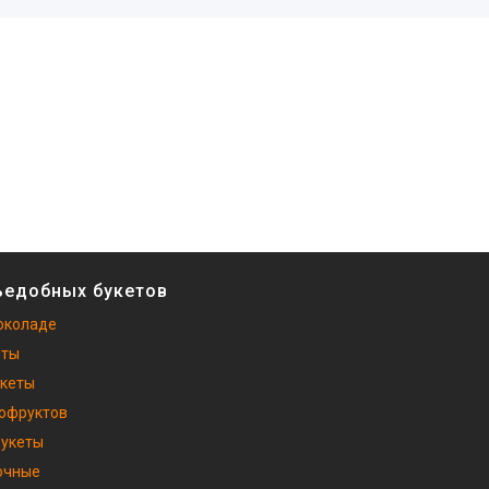
ъедобных букетов
околаде
еты
укеты
хофруктов
букеты
очные