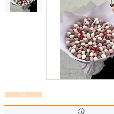
Корзины
Подарочные боксы, коробки
Съедобные букеты для
учителя
Новогодние подарки
Сладкие букеты на 8 марта
Необычные букеты
Сырные букеты
Сухофрукты в бельгийском
шоколаде
Ягодные букеты
Изделия из дерева
Детские букеты
О нас
Отзывы
Доставка и оплата