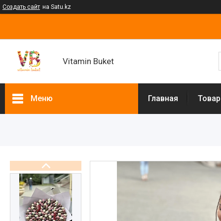
Создать сайт
на Satu.kz
Vitamin Buket
Меню
Главная
Товар
Товары и услуги
Клубника в шоколаде
Мужские букеты
Фруктовые букеты
Букеты из сухофруктов
Клубничные букеты
Ящики подарочные
Букеты из сладостей