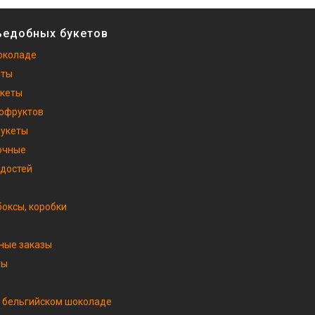
ъедобных букетов
околаде
еты
укеты
хофруктов
букеты
очные
адостей
оксы, коробки
ные заказы
ты
 бельгийском шоколаде