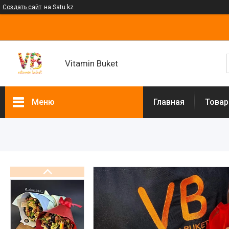
Создать сайт
на Satu.kz
Vitamin Buket
Меню
Главная
Товар
Товары и услуги
Клубника в шоколаде
Мужские букеты
Фруктовые букеты
Букеты из сухофруктов
Клубничные букеты
Ящики подарочные
Букеты из сладостей