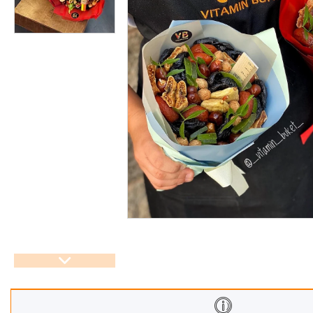
Корзины
Подарочные боксы, коробки
Съедобные букеты для
учителя
Новогодние подарки
Сладкие букеты на 8 марта
Необычные букеты
Сырные букеты
Сухофрукты в бельгийском
шоколаде
Ягодные букеты
Изделия из дерева
Детские букеты
О нас
Отзывы
Доставка и оплата