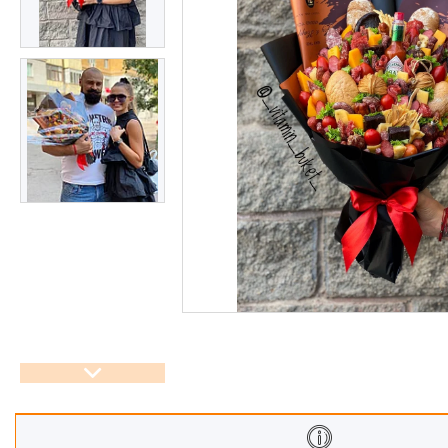
Корзины
Подарочные боксы, коробки
Съедобные букеты для
учителя
Новогодние подарки
Сладкие букеты на 8 марта
Необычные букеты
Сырные букеты
Сухофрукты в бельгийском
шоколаде
Ягодные букеты
Изделия из дерева
Детские букеты
О нас
Отзывы
Доставка и оплата