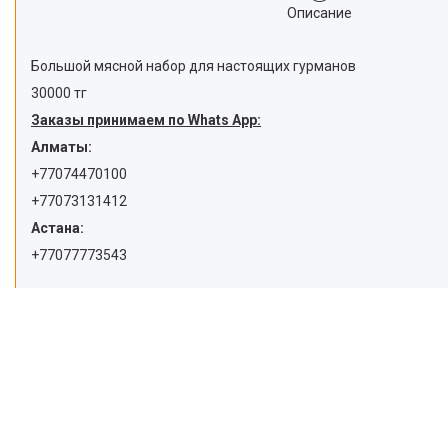
Описание
Большой мясной набор для настоящих гурманов
30000 тг
Заказы принимаем по Whats App:
Алматы:
+77074470100
+77073131412
Астана:
+77077773543