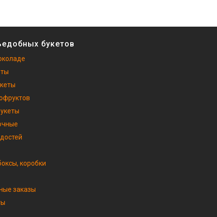
ъедобных букетов
околаде
еты
укеты
хофруктов
букеты
очные
адостей
оксы, коробки
ные заказы
ты