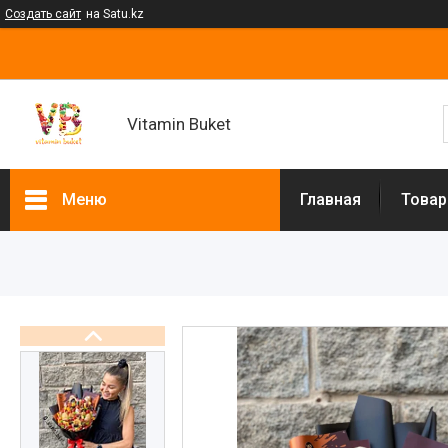
Создать сайт
на Satu.kz
Vitamin Buket
Меню
Главная
Товар
Товары и услуги
Клубника в шоколаде
Мужские букеты
Фруктовые букеты
Букеты из сухофруктов
Клубничные букеты
Ящики подарочные
Букеты из сладостей