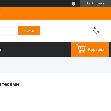
Корзина
ты
Корзина
атесами