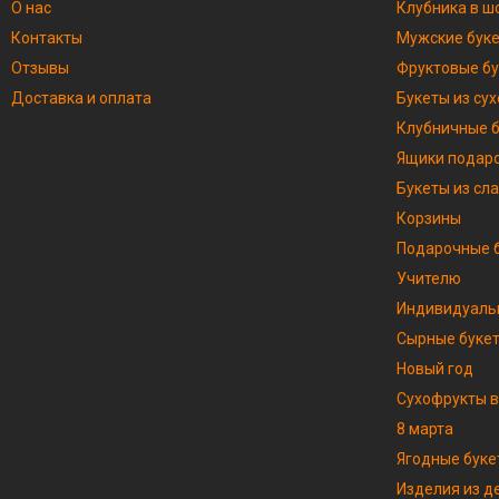
О нас
Клубника в ш
Контакты
Мужские бук
Отзывы
Фруктовые б
Доставка и оплата
Букеты из су
Клубничные 
Ящики подар
Букеты из сл
Корзины
Подарочные б
Учителю
Индивидуаль
Сырные буке
Новый год
Сухофрукты в
8 марта
Ягодные буке
Изделия из д