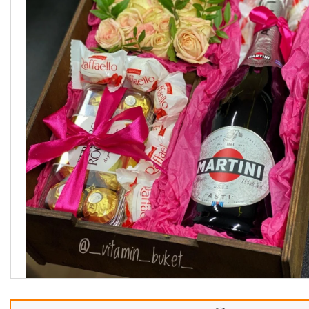
Корзины
Подарочные боксы, коробки
Съедобные букеты для
учителя
Новогодние подарки
Сладкие букеты на 8 марта
Необычные букеты
Сырные букеты
Сухофрукты в бельгийском
шоколаде
Ягодные букеты
Изделия из дерева
Детские букеты
О нас
Отзывы
Доставка и оплата