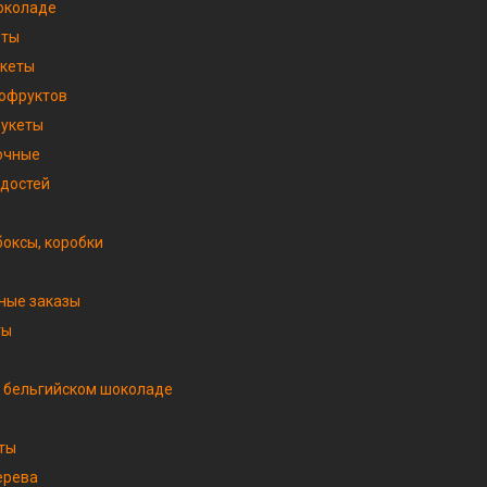
околаде
еты
укеты
хофруктов
букеты
очные
адостей
оксы, коробки
ные заказы
ты
 бельгийском шоколаде
ты
ерева