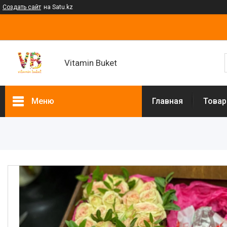
Создать сайт
на Satu.kz
Vitamin Buket
Меню
Главная
Товар
Товары и услуги
Клубника в шоколаде
Мужские букеты
Фруктовые букеты
Букеты из сухофруктов
Клубничные букеты
Ящики подарочные
Букеты из сладостей