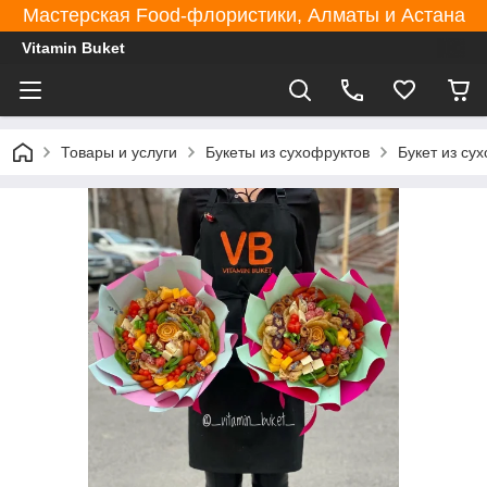
Мастерская Food-флористики, Алматы и Астана
Vitamin Buket
Товары и услуги
Букеты из сухофруктов
Букет из су