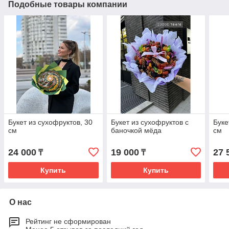
Подобные товары компании
Букет из сухофруктов, 30
Букет из сухофруктов с
Буке
см
баночкой мёда
см
24 000
19 000
27 
₸
₸
Купить
Купить
О нас
Рейтинг не сформирован