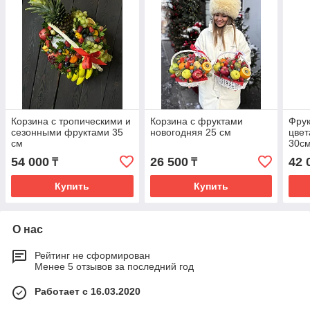
Корзина с тропическими и
Корзина с фруктами
Фрук
сезонными фруктами 35
новогодняя 25 см
цве
см
30с
54 000
26 500
42 
₸
₸
Купить
Купить
О нас
Рейтинг не сформирован
Менее 5 отзывов за последний год
Работает с 16.03.2020