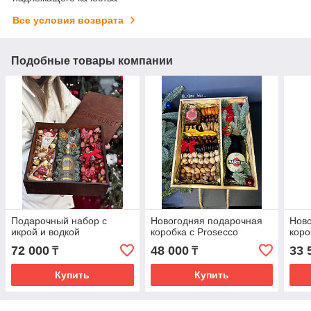
Все условия возврата
Подобные товары компании
Подарочный набор с
Новогодняя подарочная
Ново
икрой и водкой
коробка с Prosecco
коро
72 000
48 000
33 
₸
₸
Купить
Купить