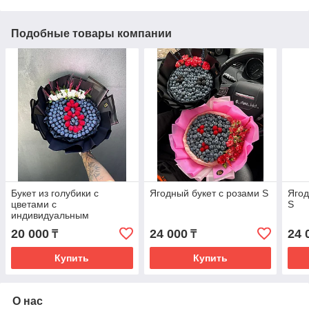
Подобные товары компании
Букет из голубики с
Ягодный букет с розами S
Ягод
цветами с
S
индивидуальным
дизайном, число можно
20 000
24 000
24 
₸
₸
изменить
Купить
Купить
О нас