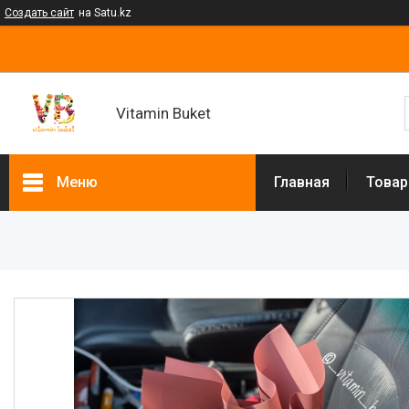
Создать сайт
на Satu.kz
Vitamin Buket
Меню
Главная
Товар
Товары и услуги
Клубника в шоколаде
Мужские букеты
Фруктовые букеты
Букеты из сухофруктов
Клубничные букеты
Ящики подарочные
Букеты из сладостей