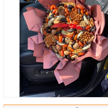
Корзины
Подарочные боксы, коробки
Съедобные букеты для
учителя
Новогодние подарки
Сладкие букеты на 8 марта
Необычные букеты
Сырные букеты
Сухофрукты в бельгийском
шоколаде
Ягодные букеты
Изделия из дерева
Детские букеты
О нас
Отзывы
Доставка и оплата