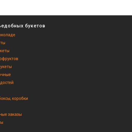
ъедобных букетов
околаде
еты
укеты
хофруктов
букеты
очные
адостей
оксы, коробки
ные заказы
ты