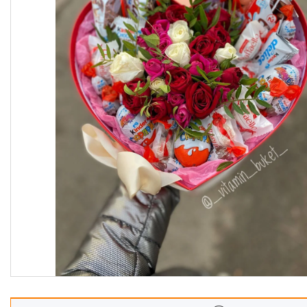
Корзины
Подарочные боксы, коробки
Съедобные букеты для
учителя
Новогодние подарки
Сладкие букеты на 8 марта
Необычные букеты
Сырные букеты
Сухофрукты в бельгийском
шоколаде
Ягодные букеты
Изделия из дерева
Детские букеты
О нас
Отзывы
Доставка и оплата