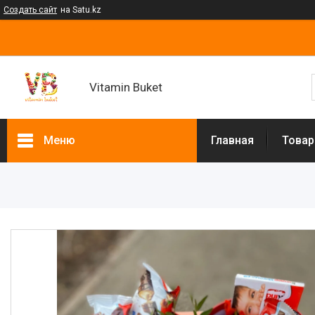
Создать сайт
на Satu.kz
Vitamin Buket
Меню
Главная
Товар
Товары и услуги
Клубника в шоколаде
Мужские букеты
Фруктовые букеты
Букеты из сухофруктов
Клубничные букеты
Ящики подарочные
Букеты из сладостей