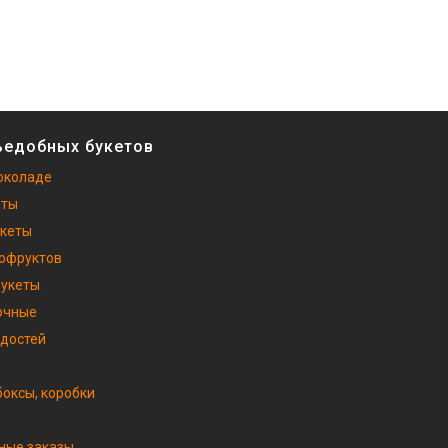
ъедобных букетов
околаде
еты
укеты
хофруктов
букеты
очные
адостей
оксы, коробки
ные заказы