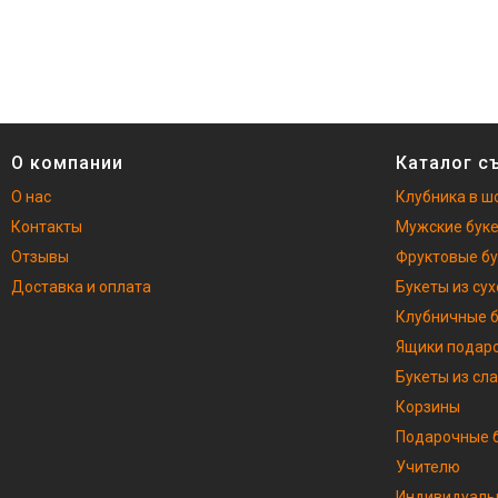
О компании
Каталог с
О нас
Клубника в ш
Контакты
Мужские бук
Отзывы
Фруктовые б
Доставка и оплата
Букеты из су
Клубничные 
Ящики подар
Букеты из сл
Корзины
Подарочные б
Учителю
Индивидуаль