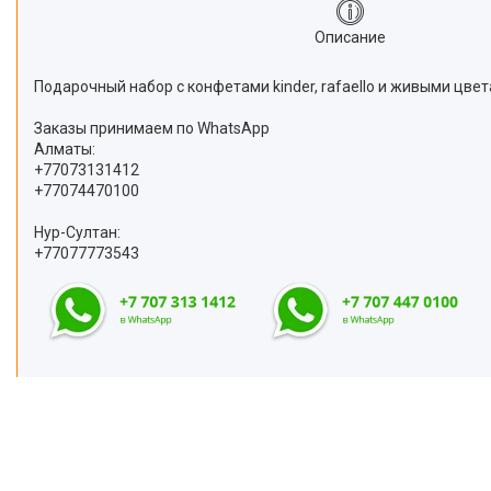
Описание
Подарочный набор с конфетами kinder, rafaello и живыми цве
Заказы принимаем по WhatsApp
Алматы:
+77073131412
+77074470100
Нур-Султан:
+77077773543