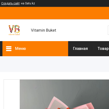
Создать сайт
на Satu.kz
Vitamin Buket
Меню
Главная
Товар
Товары и услуги
Клубника в шоколаде
Мужские букеты
Фруктовые букеты
Букеты из сухофруктов
Клубничные букеты
Ящики подарочные
Букеты из сладостей