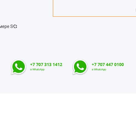
змере S💞