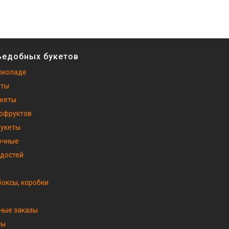
ъедобных букетов
околаде
еты
укеты
хофруктов
букеты
очные
адостей
оксы, коробки
ные заказы
ты