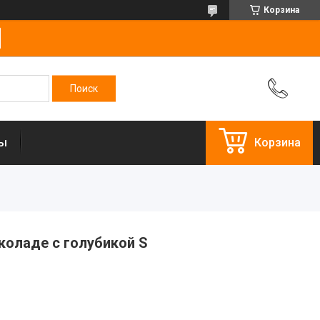
Корзина
ты
Корзина
коладе с голубикой S