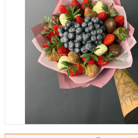
Корзины
Подарочные боксы, коробки
Съедобные букеты для
учителя
Новогодние подарки
Сладкие букеты на 8 марта
Необычные букеты
Сырные букеты
Сухофрукты в бельгийском
шоколаде
Ягодные букеты
Изделия из дерева
Детские букеты
О нас
Отзывы
Доставка и оплата