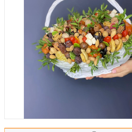
Корзины
Подарочные боксы, коробки
Съедобные букеты для
учителя
Новогодние подарки
Сладкие букеты на 8 марта
Необычные букеты
Сырные букеты
Сухофрукты в бельгийском
шоколаде
Ягодные букеты
Изделия из дерева
Детские букеты
О нас
Отзывы
Доставка и оплата