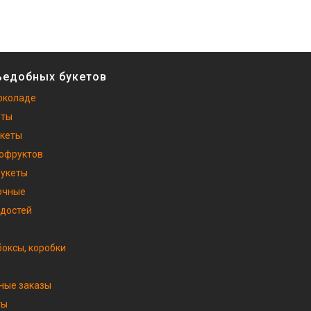
ъедобных букетов
околаде
еты
укеты
хофруктов
букеты
очные
адостей
оксы, коробки
ные заказы
ты