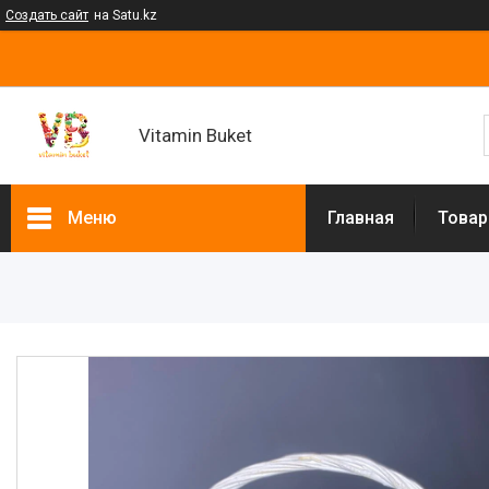
Создать сайт
на Satu.kz
Vitamin Buket
Меню
Главная
Товар
Товары и услуги
Клубника в шоколаде
Мужские букеты
Фруктовые букеты
Букеты из сухофруктов
Клубничные букеты
Ящики подарочные
Букеты из сладостей