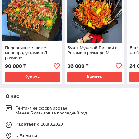
Подарочный ящик с
Букет Мужской Пивной с
Ящик
морепродуктами в Л
Раками в размере М
кол
размере
90 000
36 000
24 
₸
₸
Купить
Купить
О нас
Рейтинг не сформирован
Менее 5 отзывов за последний год
Работает с 16.03.2020
г. Алматы